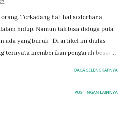
22
p orang. Terkadang hal-hal sederhana
alam hidup. Namun tak bisa diduga pula
n ada yang buruk. Di artikel ini diulas
ng ternyata memberikan pengaruh besar
uh yang positif. 7 Hal Sederhana yang
BACA SELENGKAPNYA
uh Besar dalam Hidup Saya 1. Membaca
a gila sekali membaca. Sengaja memilih
POSTINGAN LAINNYA
ata amat sangat keranjingan. Rasanya
buku meski cuma satu halaman, saya
ng dibaca macam-macam, buku sekolah,