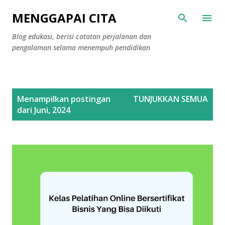
Langsung ke konten utama
MENGGAPAI CITA
Blog edukasi, berisi catatan perjalanan dan
pengalaman selama menempuh pendidikan
P
Menampilkan postingan
TUNJUKKAN SEMUA
o
dari Juni, 2024
s
t
i
n
g
a
n