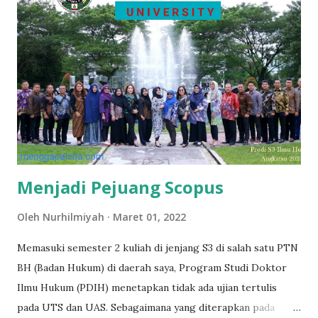
jam jadi pukul 14.00 WIB, ke pukul 17.00 WIB hingga di sesi
terakhir jam sembilan malam. Alhamdulillah suami dan anak-
anak saya bisa memahami kondisi ini. Mereka memberikan
waktu untuk saya, dengan kesibukan terus menerus
menatap layar monitor laptop, suatu waktu terdengar
mengajukan pertanyaan pada sang profesor, di lain waktu
menjawab pertanyaan profesor dan teman-teman. Zoom
kelas S3 Ilmu Hukum angkatan 2021 / dokpri Teman Dari
Berbagai...
Menjadi Pejuang Scopus
Oleh
Nurhilmiyah
Maret 01, 2022
Memasuki semester 2 kuliah di jenjang S3 di salah satu PTN
BH (Badan Hukum) di daerah saya, Program Studi Doktor
Ilmu Hukum (PDIH) menetapkan tidak ada ujian tertulis
pada UTS dan UAS. Sebagaimana yang diterapkan pada