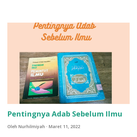
kulit wajah kita tetap sehat dan terawat. Jika kulit wajah
sehat maka juga akan berpengaruh pada tingkat
kepercayaan diri kita. Cuci Muka dengan Benar dan Rutin
Pernah gak kalian merasa malas untuk cuci muka? Terutama
saat sudah lelah seharian bekerja, pengennya langsung
rebahan aja. Ini adalah salah satu kebiasaan yang buruk
untuk kulit wajah. Membuat kuman, kuman dan kotoran
menempel lebih lama. Nah untuk merawat wajah agar selalu
sehat dan cerah biasakan untuk cuci muka minimal sehari
dua kali terutama pagi hari dan sebelum tidur. Kenapa
sebelum tidur? Supaya menghilangkan kotoran dan bakteri
yang mungkin menempel di wajah saat tidur. Menjelang
tidur, wa...
Pentingnya Adab Sebelum Ilmu
Oleh
Nurhilmiyah
Maret 11, 2022