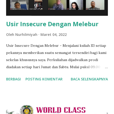
belajar menerjemahkan tulisan arab gundul Arab Pegon
(Jawa), namun saya merasa waktu belaj...
Usir Insecure Dengan Melebur
Oleh
Nurhilmiyah
Maret 04, 2022
Usir Insecure Dengan Melebur - Menjalani kuliah S3 setiap
pekannya memberikan suatu semangat tersendiri bagi kami
sekelas khususnya saya. Perkuliahan dijadwalkan prodi
diadakan setiap hari Jumat dan Sabtu. Mulai pukul 09.00
WIB hingga pukul 21.00 WIB. Kuliah diadakan secara tatap
BERBAGI
POSTING KOMENTAR
BACA SELENGKAPNYA
maya atau virtual meeting dengan platform Zoom yang
difasilitasi PDIH (Program Doktor Ilmu Hukum).
Tantangannya menyesuaikan jam dengan jam supersibuknya
para profesor adalah jam kuliah. Kadang pas sesuai roster,
kadang meleset, bahkan tidak masuk. Ada yang menggeser