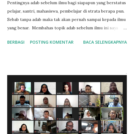
Pentingnya adab sebelum ilmu bagi siapapun yang berstatus
pelajar, santri, mahasiswa, pembelajar di strata berapa pun.
Sebab tanpa adab maka tak akan pernah sampai kepada ilmu
yang benar. Membahas topik adab sebelum ilmu ini saya
membuka kembali kitab lama zaman nyantri di pesantren
BERBAGI
POSTING KOMENTAR
BACA SELENGKAPNYA
dahulu. Kitab kuning populer bagi pemula mengenai adab
menuntut ilmu , Ta'limul Muta'allim karya ulama besar dari
Arab, Syeikh Burhanuddin Az Zarnuji. Dulu saya pelajari di
kelas I'dadiy (setara kelas 1) di Pondok Pesantren Aji
Mahasiswa Al Muhsin, Krapyak Wetan, Yogyakarta. Pagi dan
malam belajar kitab kuning, siang hingga sore kuliah di
UGM. Mudah-mudahan sebagai ikhtiar meraih ilmu
pengetahuan duniawi namun tak melupakan ilmu agama
untuk kebaikan dunia dan akhirat. Kitab tersohor ini
dialihbahasakan oleh KH. Aliy As'ad (Alm.) pengasuh Pondok
Pesantren Nailul Ula, Sleman, Yogyakarta. Meski di kelas