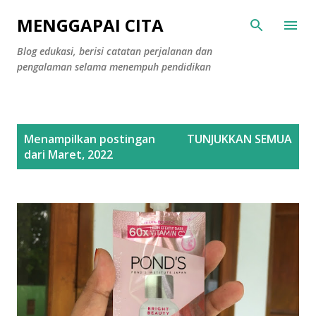
Langsung ke konten utama
MENGGAPAI CITA
Blog edukasi, berisi catatan perjalanan dan
pengalaman selama menempuh pendidikan
P
Menampilkan postingan
TUNJUKKAN SEMUA
o
dari Maret, 2022
s
t
i
n
g
a
n