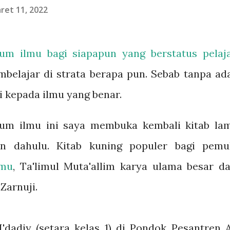
ret 11, 2022
elum
ilmu
bagi siapapun yang berstatus pelaja
mbelajar di strata berapa pun. Sebab tanpa ad
 kepada ilmu yang benar.
um ilmu ini saya membuka kembali kitab la
en dahulu. Kitab kuning populer bagi pemu
lmu
, Ta'limul Muta'allim karya ulama besar da
Zarnuji.
I'dadiy (setara kelas 1) di Pondok Pesantren A