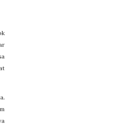
ok
ar
sa
at
a.
im
ya