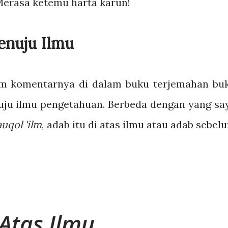
 Merasa ketemu harta karun!
enuju Ilmu
am komentarnya di dalam buku terjemahan bu
enuju ilmu pengetahuan. Berbeda dengan yang sa
auqol 'ilm
, adab itu di atas ilmu atau adab sebel
 Atas Ilmu