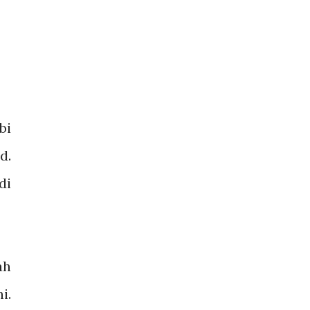
bi
d.
di
ah
i.