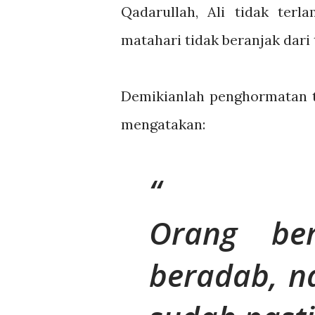
Qadarullah, Ali tidak ter
matahari tidak beranjak dar
Demikianlah penghormatan t
mengatakan:
Orang be
beradab, n