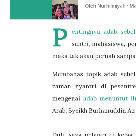
Oleh
Nurhilmiyah
Ma
P
entingnya adab seb
santri, mahasiswa, pe
maka tak akan pernah sampai
Membahas topik adab sebel
zaman nyantri di pesantr
mengenai
adab menuntut i
Arab, Syeikh Burhanuddin Az 
Dulu saya pelajari di kelas 