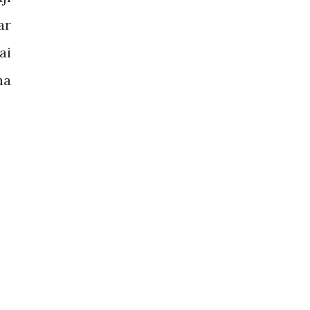
ar
ai
ma