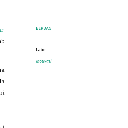
BERBAGI
r,
ab
Label
Motivasi
ma
la
ri
ji