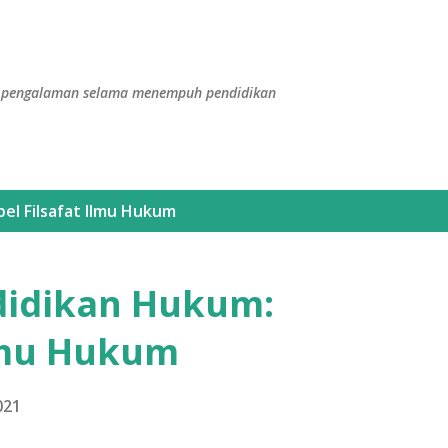
Langsung ke konten utama
dan pengalaman selama menempuh pendidikan
bel
Filsafat Ilmu Hukum
didikan Hukum:
lmu Hukum
021