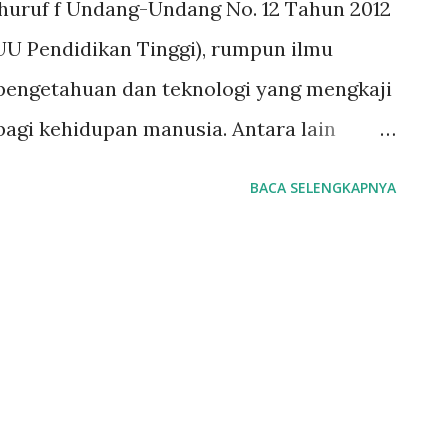
) huruf f Undang-Undang No. 12 Tahun 2012
 UU Pendidikan Tinggi), rumpun ilmu
pengetahuan dan teknologi yang mengkaji
bagi kehidupan manusia. Antara lain
ncanaan, bisnis, pendidikan, teknik,
BACA SELENGKAPNYA
eluarga dan konsumen, kesehatan,
 massa dan komunikasi, hukum,
, militer, administrasi publik, pekerja
 (Analisis Undang-Undang No. 12 Tahun 2012
lanjutnya diatur pula di dalam Peraturan
2017 tentang Penamaan Program Studi