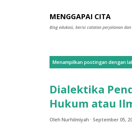
MENGGAPAI CITA
Blog edukasi, berisi catatan perjalanan 
P
Menampilkan postingan dengan la
o
s
Dialektika Pen
t
Hukum atau I
i
n
Oleh
Nurhilmiyah
September 05, 2
g