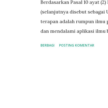
Berdasarkan Pasal 10 ayat (2
a
(selanjutnya disebut sebagai
n
terapan adalah rumpun ilmu 
dan mendalami aplikasi ilmu 
pertanian, arsitektur dan pere
BERBAGI
POSTING KOMENTAR
kehutanan dan lingkungan, k
olahraga, jurnalistik, media
perpustakaan dan permuseuman
sosial, dan transportasi. [1]
tentang Pendidikan Tinggi) Se
Menristekdikti No. 15 Tahun 