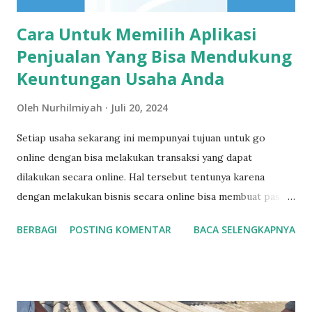
tanpa...
Cara Untuk Memilih Aplikasi
Penjualan Yang Bisa Mendukung
Keuntungan Usaha Anda
Oleh
Nurhilmiyah
Juli 20, 2024
Setiap usaha sekarang ini mempunyai tujuan untuk go
online dengan bisa melakukan transaksi yang dapat
dilakukan secara online. Hal tersebut tentunya karena
dengan melakukan bisnis secara online bisa membuat pasar
yang lebih luas dan membuat keuntungan juga meningkat.
BERBAGI
POSTING KOMENTAR
BACA SELENGKAPNYA
Agar bisa mendapatkan keuntungan optimal ketika memilih
bisnis yang dilakukan secara online, jangan lupa untuk
menggunakan aplikasi penjualan yang tepat. Cara yang bisa
digunakan untuk bisa memilih aplikasi penjualan yang bisa