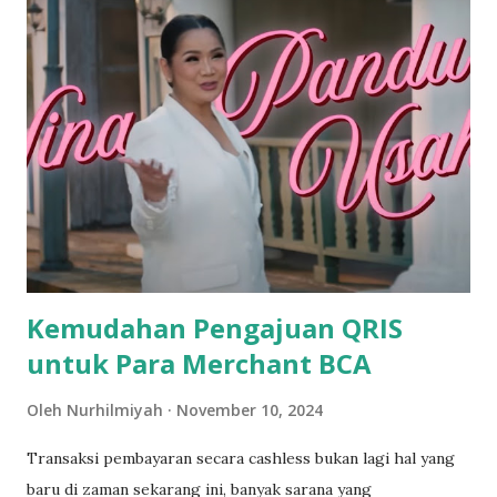
dengan Bank Saqu / Sumber gambar: Bank Saqu Keunggulan
Bank Digital Sedikit demi sedikit masyarakat Indonesia
memang sudah mulai beralih dari penggunaan produk
perbankan tradisional atau konvensional menuju produk
perbankan digital ini. Sebenarnya hal tersebut juga bukan
tanpa alasan. Melainkan karena bank digital sendiri
menawarkan lebih banyak keunggulan yang pastinya sulit
untuk dilewatkan, di antaranya adalah: Memberikan akses
layanan tanpa batas, keunggulan yang pertama tak lain
adalah karena kemudahan dalam h...
Kemudahan Pengajuan QRIS
untuk Para Merchant BCA
Oleh
Nurhilmiyah
November 10, 2024
Transaksi pembayaran secara cashless bukan lagi hal yang
baru di zaman sekarang ini, banyak sarana yang