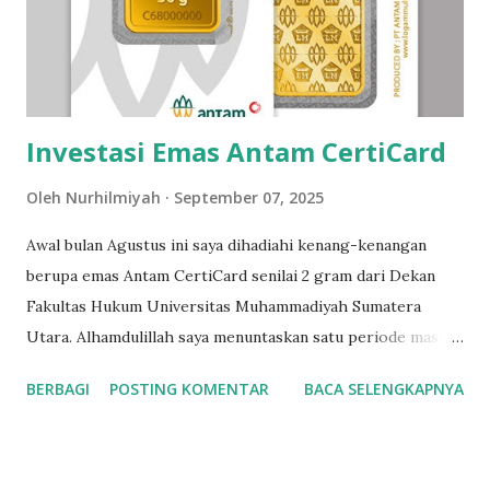
Investasi Emas Antam CertiCard
Oleh
Nurhilmiyah
September 07, 2025
Awal bulan Agustus ini saya dihadiahi kenang-kenangan
berupa emas Antam CertiCard senilai 2 gram dari Dekan
Fakultas Hukum Universitas Muhammadiyah Sumatera
Utara. Alhamdulillah saya menuntaskan satu periode masa
bakti menjalankan tugas sebagai Kepala Bagian Hukum
BERBAGI
POSTING KOMENTAR
BACA SELENGKAPNYA
Perdata (setara Ketua Jurusan), 2021-2025. Tentunya hal ini
semacam kejutan buat saya dan seorang rekan lagi yang
menjadi Kabag. Hukum Internasional. Karena rasanya belum
banyak yang bisa dikontribusikan untuk kemajuan Fahum