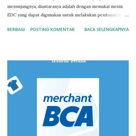
menunjangnya, diantaranya adalah dengan memakai mesin
EDC yang dapat digunakan untuk melakukan pembayaran
memakai kartu debit maupun kartu kredit, serta bisa juga
BERBAGI
POSTING KOMENTAR
BACA SELENGKAPNYA
dengan menggunakan scan kode QR atau yang dikenal
sebagai QRIS. Jangan khawatir karena ada banyak fasilitas
kemudahan pengajuan QRIS ini. Vina Pandu Usaha: Langkah
Sukses Mulai Bisnis dengan QRIS Merchant BCA / Sumber:
Kanal Youtube Solusi BCA Langkah Transaksi Dengan QRIS
Bagi Para Penjual Sebenarnya QRIS sendiri adalah sebuah
singkatan dari Quick Response Code Indonesian Standart,
yaitu merupakan sebuah layanan pembayaran digital lewat
sebuah aplikasi yang nantinya bisa menerima pembayaran
yang dilakukan oleh konsumen baik itu pakai mobile banking
atau dompet digital. Belakangan ini kian populer, apalagi
pasca pandemic Covid-19 yang membuat banyak orang
merasa lebih aman dengan bertransaksi secara cashless dan