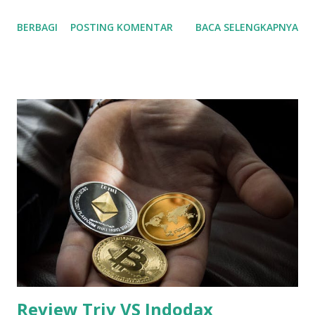
seharga satu unit mobil sedan baru! Padahal awalnya harga
BERBAGI
POSTING KOMENTAR
BACA SELENGKAPNYA
Bitcoin itu US$0 lho, alias belum berharga. Bahkan dilansir
dari situs web CNBC, harga sekeping Bitcoin pernah
tembus hingga US$65.000 atau sebesar Rp. 930 Triliun, luar
biasa kan. Coin Crypto Masa Depan Perkembangan era
teknologi yang semakin maju tak luput memengaruhi pula
cara orang berinvestasi. Dari investasi emas sejak zaman
baheula, hingga berinvestasi lewat aset digital seperti
sekarang ini. Adapun aset crypto yang terpopuler dan
menjadi primadona nomor satu di samping aset digital
lainnya adalah Bitcoin. Dirilis dari berbagai sumber, Bitcoin
adalah mata uang digital terdesentralisasi yang dapat
ditransfer pada jaringan bitcoin peer-to-peer. Mata uang
Bitcoin mulai digunakan pada ...
Review Triv VS Indodax