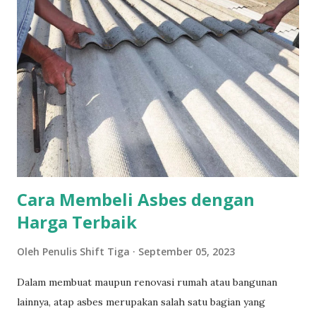
mendukung bisnis agar mendapatkan keuntungan optimal
adalah sebagai berikut ini. Memilih Aplikasi Dengan Fitur
Sesuai Kebutuhan Bisnis Ketika ingin memilih aplikasi
penjualan penting sekali untuk memperhatikan mengenai
fitur yang ditawarkan. Setiap aplikasi tentunya mempunyai
fitur yang beragam, sehingga untuk mendapatkan aplikasi
penjualan yang terbaik maka bisa disesuaikan dengan
kebutuhan bisnis yang dipunyai. Seperti contohnya
dengan memilih aplikasi penjualan yang bisa untuk mem...
Cara Membeli Asbes dengan
Harga Terbaik
Oleh
Penulis Shift Tiga
September 05, 2023
Dalam membuat maupun renovasi rumah atau bangunan
lainnya, atap asbes merupakan salah satu bagian yang