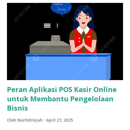
UMSU namun pimpinan mengapresiasi sedemikan rupa.
Sebelumnya saya sudah memiliki beberapa emas Antam
CertiCard yang saya beli untuk investasi dan dana darurat.
Sebab emas Antam CertiCard ini mudah untuk dicairkan jika
sewaktu-waktu membutuhkan uang tunai. Dekan Fahum
UMSU, Bapak Assoc. Prof. Dr. Faisal, SH., M.Hum
menyerahkan Emas Antam CertiCard kepada Kabag yang
telah habis masa bakti 2021-2025 Apa Itu Emas Antam
CertiCard? Emas Antam CertiCard adalah inovasi kemasan
dan teknologi keamanan produk em...
Peran Aplikasi POS Kasir Online
untuk Membantu Pengelolaan
Bisnis
Oleh
Nurhilmiyah
April 27, 2025