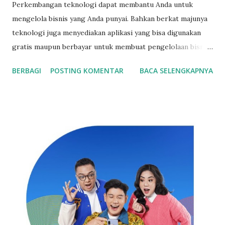
Perkembangan teknologi dapat membantu Anda untuk
mengelola bisnis yang Anda punyai. Bahkan berkat majunya
teknologi juga menyediakan aplikasi yang bisa digunakan
gratis maupun berbayar untuk membuat pengelolaan bisnis
yang lebih efisien. Salah satu pemanfaatan teknologi yang
BERBAGI
POSTING KOMENTAR
BACA SELENGKAPNYA
dilakukan bisnis adalah aplikasi POS kasir online yang bisa
memberikan peran yang krusial dalam pengelolaan bisnis
karena bisa digunakan untuk berbagai hal berikut ini:
Menerima Pembayaran Transaksi dengan Mudah Peran
pertama yang bisa dimanfaatkan dari aplikasi POS kasir
adalah menerima pembayaran dari konsumen. Bisnis yang
menggunakan aplikasi POS akan bisa menyediakan metode
pembayaran yang lebih beragam, sehingga membuat
konsumen juga bisa memilih pembayaran yang sesuai
dengan preferensi yang dipunyai. Ilustrasi kasir / Pngtree
Aplikasi POS mempunyai keunggulan karena tidak hanya