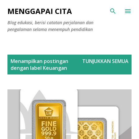
Langsung ke konten utama
MENGGAPAI CITA
Blog edukasi, berisi catatan perjalanan dan
pengalaman selama menempuh pendidikan
P
Menampilkan postingan
TUNJUKKAN SEMUA
o
dengan label
Keuangan
s
t
i
n
g
a
n