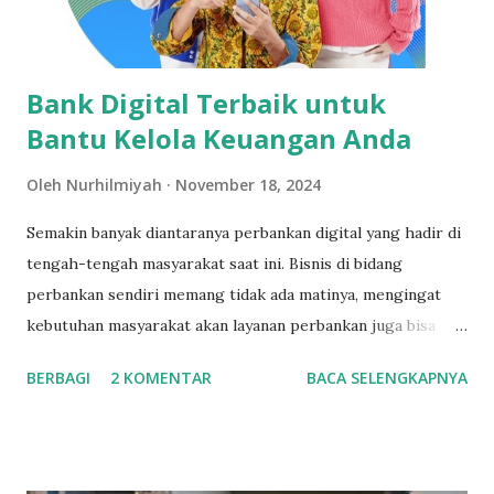
menerima pembayaran cash saja dengan uang tunai, akan
tetapi juga tersedia...
Bank Digital Terbaik untuk
Bantu Kelola Keuangan Anda
Oleh
Nurhilmiyah
November 18, 2024
Semakin banyak diantaranya perbankan digital yang hadir di
tengah-tengah masyarakat saat ini. Bisnis di bidang
perbankan sendiri memang tidak ada matinya, mengingat
kebutuhan masyarakat akan layanan perbankan juga bisa
dikatakan cukup tinggi. Mulai dari kebutuhan untuk
BERBAGI
2 KOMENTAR
BACA SELENGKAPNYA
menabung, berinvestasi sampai dengan mengajukan
pinjaman uang. Namun harus selektif dalam memilih bank
digital terbaik yang aman untuk Anda gunakan dalam
mengatur keuangan. Keuangan terkelola dengan baik