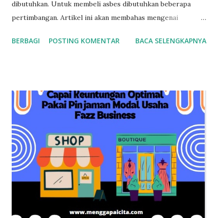
dibutuhkan. Untuk membeli asbes dibutuhkan beberapa
pertimbangan. Artikel ini akan membahas mengenai
membeli bahan tersebut dengan harga terbaik. Apa Itu
BERBAGI
POSTING KOMENTAR
BACA SELENGKAPNYA
Asbes? Sebelum kita membahas cara membeli asbes dengan
harga terbaik, penting untuk memahami apa itu asbes.
Asbes merupakan bahan bangunan yang telah digunakan
selama puluhan tahun untuk berbagai keperluan, terutama
sebagai bahan atap. Asbes adalah serat mineral alami yang
sangat tahan terhadap panas, api, dan korosi, sehingga
sering digunakan sebagai bahan pelapis atap. Meskipun
memiliki sifat yang sangat tahan lama, asbes juga dikenal
karena potensi risiko kesehatan yang terkait dengan
paparan debunya. Oleh karena itu, penggunaan atap asbes
saat ini sangat diatur dan dikendalikan untuk melindungi
kesehatan manusia. List Harga Asbes Sebelum Anda
membeli asbes, penting untuk mengetahui berapa harga