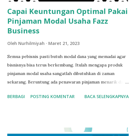
asbes per lembar atau per meter pe...
Capai Keuntungan Optimal Pakai
Pinjaman Modal Usaha Fazz
Business
Oleh
Nurhilmiyah
Maret 21, 2023
Semua pebisnis pasti butuh modal dana yang memadai agar
bisnisnya bisa terus berkembang. Itulah mengapa produk
pinjaman modal usaha sangatlah dibutuhkan di zaman
sekarang. Beruntung ada penawaran pinjaman menarik dari
Fazz Business bagi kamu yang ingin mengembangkan
BERBAGI
POSTING KOMENTAR
BACA SELENGKAPNYA
sebuah usaha. Yuk, cari tahu lebih banyak lagi tentang
produk pinjaman yang satu ini! Kelebihan Produk Pinjaman
dari Fazz Business Kamu pasti tahu kalau sekarang ini ada
banyak sekali penawaran pinjaman yang bisa dipakai untuk
modal usaha. Namun tidak semuanya memberi kemudahan