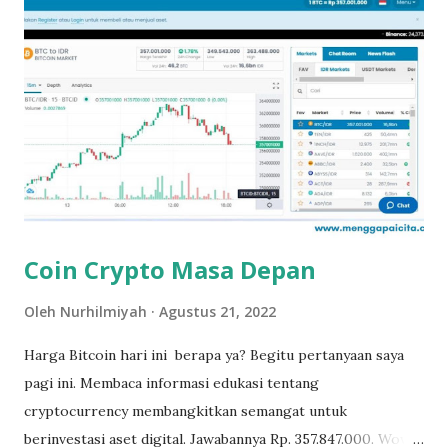
dan penawaran terbaik. Fitur Loan dari Fazz Business
adalah sebuah pilihan tepat yang bisa kamu andalkan saat
ini. Berikut adalah beberapa keunggulan yang ditawarkan
oleh produk pinjaman tersebut: 1. Limit Pinjaman yang
Besar Produk pinjaman ini menawarkan limit pinjaman yang
cukup besar. Kamu bisa menikmati limit sampai Rp2 Miliar
yang artinya sangat mencukupi untuk kebutuhan modal
usaha. Pengembangan bisnis tentunya bisa jadi lebih mudah
berkat ad...
Coin Crypto Masa Depan
Oleh
Nurhilmiyah
Agustus 21, 2022
Harga Bitcoin hari ini berapa ya? Begitu pertanyaan saya
pagi ini. Membaca informasi edukasi tentang
cryptocurrency membangkitkan semangat untuk
berinvestasi aset digital. Jawabannya Rp. 357.847.000. Wow,