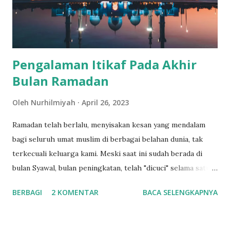
sebelum beranjak tidur. 1. Saya berkesempatan
mengantarkan berkas usul penghargaan Satyalancana
Karyasatya ke instansi satker Sejak diumumk...
Pengalaman Itikaf Pada Akhir
Bulan Ramadan
Oleh
Nurhilmiyah
April 26, 2023
Ramadan telah berlalu, menyisakan kesan yang mendalam
bagi seluruh umat muslim di berbagai belahan dunia, tak
terkecuali keluarga kami. Meski saat ini sudah berada di
bulan Syawal, bulan peningkatan, telah "dicuci" selama satu
bulan penuh di bulan suci, namun sepertinya belum
BERBAGI
2 KOMENTAR
BACA SELENGKAPNYA
sepenuhnya move on dari Ramadan karim. Pengalaman Itikaf
Saat Masih Kuliah Dulu waktu saya masih semester akhir
sedang menulis skripsi, libur lebaran yang nanggung