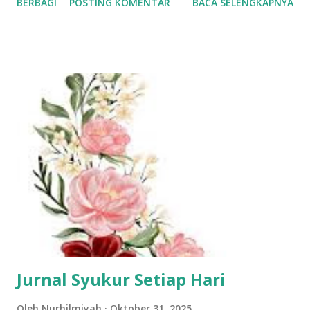
BERBAGI
POSTING KOMENTAR
BACA SELENGKAPNYA
berdasarkan prinsip Stoikisme: Prinsip Stoikisme dalam
Menyikapi Situasi 1. Terapkan Dikotomi Kendali ( The
Dichotomy of Control ) : Ini adalah prinsip utama
Stoikisme. Kaum Stoa membedakan antara hal-hal yang
dapat kita kendalikan (opini, penilaian, keinginan, tindakan
internal kita) dan hal-hal yang tidak dapat kita kendalikan
(tubuh, reputasi, properti, dan terutama tindakan serta
opini orang lain). Apa yang bisa Anda kendalikan: Reaksi
Anda terhadap penolakan maaf, keputusan Anda untuk
memaafkan secara internal, dan cara Anda melanjutkan
hidup. Ilustrasi salah tetapi tidak mau minta maaf / IDN
Times Apa yang tidak bisa Anda kendalikan: Kenyataan
bahwa orang tersebut tidak mau meminta maaf...
Jurnal Syukur Setiap Hari
Oleh
Nurhilmiyah
Oktober 31, 2025