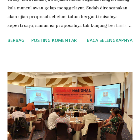
kala muncul awan gelap menggelayut. Sudah direncanakan
akan ujian proposal sebelum tahun berganti misalnya,
seperti saya, namun isi proposalnya tak kunjung bertambah,
baik dari segi kuantitas maupun kualitas. Skala prioritas
BERBAGI
POSTING KOMENTAR
BACA SELENGKAPNYA
yang sudah jauh-jauh hari ditetapkan masih juga
disimpangi. Akibat begitu banyaknya godaan yang berlomba-
lomba menjadi yang terpenting di dalam benak pikiran,
tujuan utama pun buyar. Sesal belakangan tiada guna, maka
butuh suatu tindakan segera yaitu menginstal ulang hidup.
Membersihkan cache atau memori sementara yang mudah
sekali membukanya. Setali tiga uang dengan cache, cookie
juga demikian, informasi login yang tersimpan di website,
membuat kamu dapat masuk kapan saja ke aplikasi tanpa
perlu mengetikkan username dan password secara manual.
Tampaknya mudah, namun jika itu tak penting, jadilah kamu
terikat selamanya dengan godaan login-logout dari suatu