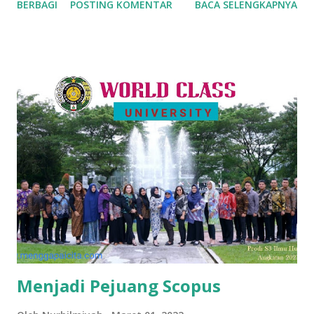
BERBAGI
POSTING KOMENTAR
BACA SELENGKAPNYA
dahulu. Kitab kuning populer bagi pemula mengenai adab
menuntut ilmu , Ta'limul Muta'allim karya ulama besar dari
Arab, Syeikh Burhanuddin Az Zarnuji. Dulu saya pelajari di
kelas I'dadiy (setara kelas 1) di Pondok Pesantren Aji
Mahasiswa Al Muhsin, Krapyak Wetan, Yogyakarta. Pagi dan
malam belajar kitab kuning, siang hingga sore kuliah di
UGM. Mudah-mudahan sebagai ikhtiar meraih ilmu
pengetahuan duniawi namun tak melupakan ilmu agama
untuk kebaikan dunia dan akhirat. Kitab tersohor ini
dialihbahasakan oleh KH. Aliy As'ad (Alm.) pengasuh Pondok
Pesantren Nailul Ula, Sleman, Yogyakarta. Meski di kelas
belajar menerjemahkan tulisan arab gundul Arab Pegon
(Jawa), namun saya merasa waktu belaj...
Menjadi Pejuang Scopus