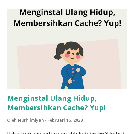
membuat saya memutuskan tidak mudik ke kota asal.
Rasanya sesuatu banget di saat teman-teman pada sibuk
dengan urusan pesan tiket pesawat, bus, KA, mobil travel,
atau kapal laut, saya dan seorang teman satu asrama malah
mendaftarkan diri ke program itikaf akhwat di salah satu
masjid di kota Jogja. Sumber gambar masjid: Unsplash
@david_r Sudah duapuluh tahun berlalu seolah saya masih
merasakan suasana penuh khidmat di sana. Ada rundown
yang jelas selama sepuluh hari terakhir. Menu sahur dan
buka puasa diatur sedemikian rupa sehingga kami para p...
Menginstal Ulang Hidup,
Membersihkan Cache? Yup!
Oleh
Nurhilmiyah
Februari 16, 2023
Hidup tak selamanya berjalan indah, bagaikan langit kadang