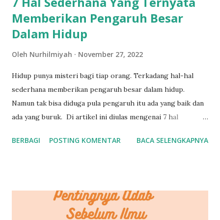
7 Hal Sederhana Yang Ternyata
Memberikan Pengaruh Besar
Dalam Hidup
Oleh
Nurhilmiyah
November 27, 2022
Hidup punya misteri bagi tiap orang. Terkadang hal-hal
sederhana memberikan pengaruh besar dalam hidup.
Namun tak bisa diduga pula pengaruh itu ada yang baik dan
ada yang buruk. Di artikel ini diulas mengenai 7 hal
sederhana yang ternyata memberikan pengaruh besar
BERBAGI
POSTING KOMENTAR
BACA SELENGKAPNYA
dalam hidup. Tentunya pengaruh yang positif. 7 Hal
Sederhana yang Ternyata Memberikan Pengaruh Besar
dalam Hidup Saya 1. Membaca Sebelum Tidur Dari kecil saya
gila sekali membaca. Sengaja memilih diksi "gila" untuk
mewakili kata amat sangat keranjingan. Rasanya dalam
sehari tidak membaca buku meski cuma satu halaman, saya