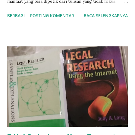
manfaat yang bisa dipetik dari tulisan yang tidak fokus.
Untuk mendukung bloger tidak gagal fokus dalam menulis
BERBAGI
POSTING KOMENTAR
BACA SELENGKAPNYA
artikel blognya, solusinya adalah memperbanyak minum air
putih. Selain untuk menjaga kesehatan , minum air putih
memilih beragam manfaat, di antaranya adalah sebagai
berikut: Manfaat Banyak Minum Air Putih Penelitian tentang
manfaat banyak minum air putih sudah dilakukan oleh para
peneliti. Bahkan manusia hanya sanggup bertahan hidup 2-4
hari tanpa minum air, selanjutnya tubuhnya akan terancam
dehidrasi parah, kulit menjadi keriput, berakibat pada
hilangnya kesadaran dan akhirnya meninggal dunia.
Sementara jika tidak ada makanan manusia bisa bertahan
satu minggu. Namun jika tidak mendapatkan makanan tetapi
bisa minum saja, manusia mampu bertahan hidup hingga
tiga bulan. Karena air berfungsi air berfungsi untu...