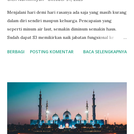
Menjalani hari demi hari rasanya ada saja yang masih kurang
dalam diri sendiri maupun keluarga. Pencapaian yang
seperti minum air laut, semakin diminum semakin haus.
Sudah dapat S3 memikirkan naik jabatan fungsional ke
Lektor Kepala pula. Sudah punya rumah dan mobil pribadi
BERBAGI
POSTING KOMENTAR
BACA SELENGKAPNYA
ingin pula umrah lalu haji ke baitullah. Padahal mengerjakan
rukun Islam bukanlah karena melihat postingan teman di
media sosial, tetapi karena patuh dan taat kepada Allah
SWT. Maka dari itu penting untuk selalu bersyukur setiap
harinya. Rangkaian bunga / Freepik 3 Things That I'm
Grateful for... Saya sendiri selalu konsisten menuliskan 3
(tiga) hal yang disyukuri hari ini sebelum tidur. Kebetulan di
kamar ada dinding kaca yang bisa dijadikan glassboard,
sekalian sebagai wadah mengajari PR anak. Seperti malam
ini saya ingin menuliskan 3 hal yang saya syukuri hari ini