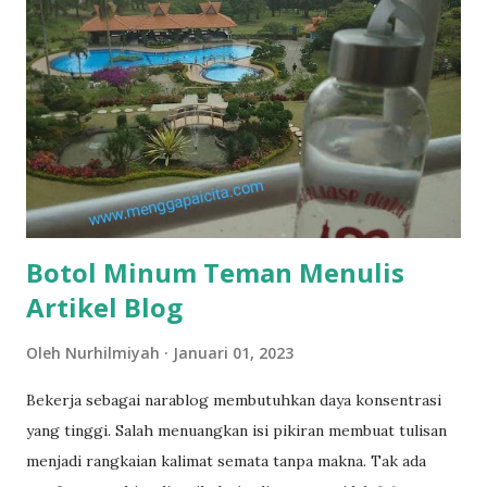
hari pertamanya, kamu bisa mengekliknya di sini . Satu
waktu dari kampus saya ditugaskan mewakili pusat studi
menghadiri sebuah acara. Saya adalah salah satu dari enam
anggota di pusat studi tersebut. Disclaimer dulu ya, artikel
ini tidak mendiskreditkan siapapun dan apapun, hanya
berupa pemaknaan hidup dari saya atas pengalaman yang
terjadi, lantas dikaitkan dengan tema hari in...
Botol Minum Teman Menulis
Artikel Blog
Oleh
Nurhilmiyah
Januari 01, 2023
Bekerja sebagai narablog membutuhkan daya konsentrasi
yang tinggi. Salah menuangkan isi pikiran membuat tulisan
menjadi rangkaian kalimat semata tanpa makna. Tak ada