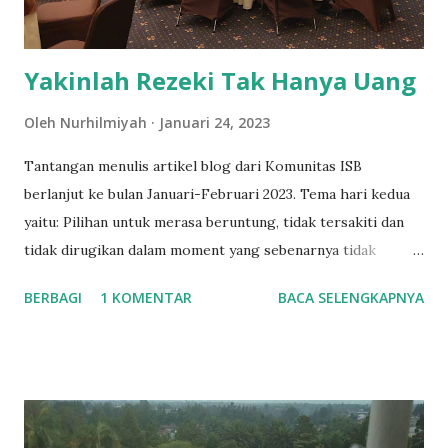
masalah. Perlukah Menginstal Ulang Hidup, Memb...
Yakinlah Rezeki Tak Hanya Uang
Oleh
Nurhilmiyah
Januari 24, 2023
Tantangan menulis artikel blog dari Komunitas ISB
berlanjut ke bulan Januari-Februari 2023. Tema hari kedua
yaitu: Pilihan untuk merasa beruntung, tidak tersakiti dan
tidak dirugikan dalam moment yang sebenarnya tidak
sedang berpihak pada kita. Contohnya: Saat diundang acara
BERBAGI
1 KOMENTAR
BACA SELENGKAPNYA
tidak dapat fee, lalu kamu dinomor sekiankan dibanding
makro influencer dan media. Tapi kamu memutuskan tetep
datang dengan angle niat akan dapat ilmu, kenalan sama
orang2 hebat dan mencari opportunity dari orang2 yang
hadir. Contoh lain: Saat dikritik, emang bete tapi kalau milih
buat belajar lagi itu lebih baik bukan? Untuk membaca tema