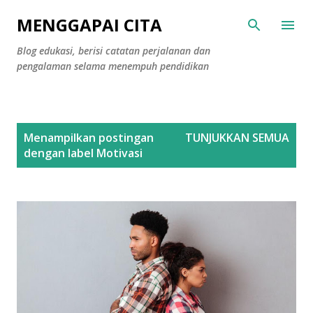
Langsung ke konten utama
MENGGAPAI CITA
Blog edukasi, berisi catatan perjalanan dan
pengalaman selama menempuh pendidikan
P
Menampilkan postingan
TUNJUKKAN SEMUA
o
dengan label
Motivasi
s
t
i
n
g
a
n