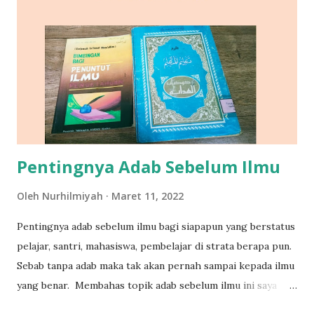
auto-mencari-cari. Buku yang dibaca macam-macam, buku
sekolah, buku cerita, koran, kalau zaman sekarang buku
elektronik. Tak pernah menyangka kebiasaan sepele sejak
usia dini itu mengantarkan saya menjadi seorang dosen yang
mau tidak mau hidup kesehariannya memang bergelimang
buku. Baik buku yang dikarang sendiri maupun buku-buku
yang disitasi atau dijadikan referensi dalam membuat suatu
karya tu...
Pentingnya Adab Sebelum Ilmu
Oleh
Nurhilmiyah
Maret 11, 2022
Pentingnya adab sebelum ilmu bagi siapapun yang berstatus
pelajar, santri, mahasiswa, pembelajar di strata berapa pun.
Sebab tanpa adab maka tak akan pernah sampai kepada ilmu
yang benar. Membahas topik adab sebelum ilmu ini saya
membuka kembali kitab lama zaman nyantri di pesantren