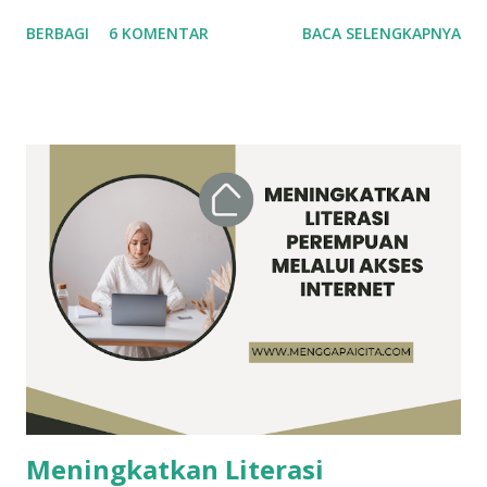
sebagian orang bersepakat untuk membentuk circle
BERBAGI
6 KOMENTAR
BACA SELENGKAPNYA
(lingkaran) pertemanan. Di satu sisi menciptakan circle-
circle itu baik, namun di sisi lain menimbulkan kesan
eksklusif dan angkuh. Mengapa demikian? Bayangkan jika
Anda bukanlah bagian dari circle tersebut, lalu di ruang yang
sama, anggota suatu circle berhaha-hihi dan ngobrolin
rencana pergi bersama ke suatu tempat. Sebagai seorang
manusia, pantaskah membeda-bedakan orang berdasarkan
subjektivitas? Misalnya, karena mudah diajak nongki ke sana
ke sini, pergi konferensi internasional bareng ke luar
negeri, makan siang bersama di ruang milik semua namun
hanya mengajak bicara teman satu circle-nya. Hal ini sangat
tidak mengenakkan bagi teman yang dikecualikan. Ilustrasi
circle pertemanan / Sumber: Kibrispdr Sikap dan Pe...
Meningkatkan Literasi