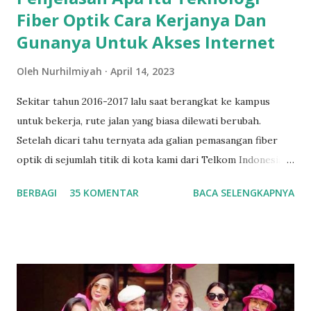
Fiber Optik Cara Kerjanya Dan
Gunanya Untuk Akses Internet
Oleh
Nurhilmiyah
April 14, 2023
Sekitar tahun 2016-2017 lalu saat berangkat ke kampus
untuk bekerja, rute jalan yang biasa dilewati berubah.
Setelah dicari tahu ternyata ada galian pemasangan fiber
optik di sejumlah titik di kota kami dari Telkom Indonesia .
Sebagai warga kota yang baik tentunya saya mendukung
BERBAGI
35 KOMENTAR
BACA SELENGKAPNYA
kegiatan ini. Mengingat kebutuhan terhadap teknologi fiber
optik untuk memperlancar aktivitas komunikasi dan
pekerjaan sehari-hari yang berhubungan dengan internet.
Teknologi fiber optik / Anonghost Apa Itu Teknologi Fiber
Optik Apa itu fiber optik? Fiber optik atau serat optik
adalah saluran transmisi atau sejenis kabel yang terbuat dari