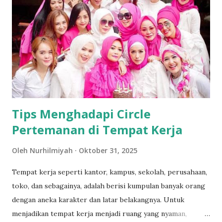
kaca atau plastik yang sangat halus dan lebih kecil dari
sehelai rambut, dan dapat digunakan untuk mentransmisikan
sinyal cahaya dari suatu tempat ke tempat lain. Sumber
cahaya yang digunakan biasanya adalah laser atau LED.
Dikutip dari media teknologi Pricebook, fiber optik (serat
optik) adalah sebuah teknologi yang memungkinkan kita
untuk menikmati layanan interne...
Tips Menghadapi Circle
Pertemanan di Tempat Kerja
Oleh
Nurhilmiyah
Oktober 31, 2025
Tempat kerja seperti kantor, kampus, sekolah, perusahaan,
toko, dan sebagainya, adalah berisi kumpulan banyak orang
dengan aneka karakter dan latar belakangnya. Untuk
menjadikan tempat kerja menjadi ruang yang nyaman,