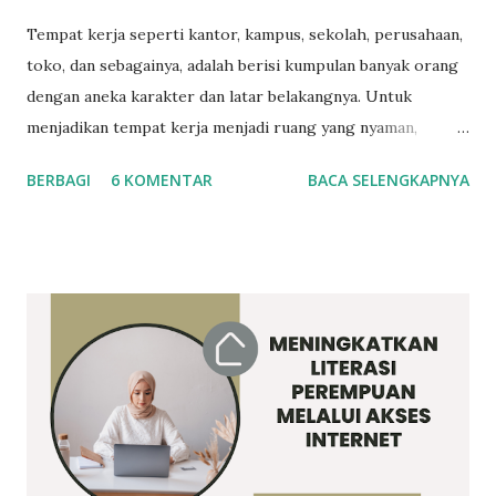
Tempat kerja seperti kantor, kampus, sekolah, perusahaan,
toko, dan sebagainya, adalah berisi kumpulan banyak orang
dengan aneka karakter dan latar belakangnya. Untuk
menjadikan tempat kerja menjadi ruang yang nyaman,
sebagian orang bersepakat untuk membentuk circle
BERBAGI
6 KOMENTAR
BACA SELENGKAPNYA
(lingkaran) pertemanan. Di satu sisi menciptakan circle-
circle itu baik, namun di sisi lain menimbulkan kesan
eksklusif dan angkuh. Mengapa demikian? Bayangkan jika
Anda bukanlah bagian dari circle tersebut, lalu di ruang yang
sama, anggota suatu circle berhaha-hihi dan ngobrolin
rencana pergi bersama ke suatu tempat. Sebagai seorang
manusia, pantaskah membeda-bedakan orang berdasarkan
subjektivitas? Misalnya, karena mudah diajak nongki ke sana
ke sini, pergi konferensi internasional bareng ke luar
negeri, makan siang bersama di ruang milik semua namun