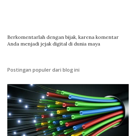
P
Berkomentarlah dengan bijak, karena komentar
o
Anda menjadi jejak digital di dunia maya
s
t
i
Postingan populer dari blog ini
n
g
K
o
m
e
n
t
a
r