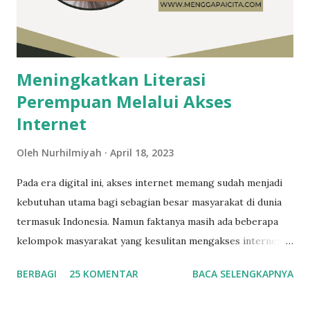
hanya mengajak bicara teman satu circle-nya. Hal ini sangat
tidak mengenakkan bagi teman yang dikecualikan. Ilustrasi
circle pertemanan / Sumber: Kibrispdr Sikap dan Pe...
Meningkatkan Literasi
Perempuan Melalui Akses
Internet
Oleh
Nurhilmiyah
April 18, 2023
Pada era digital ini, akses internet memang sudah menjadi
kebutuhan utama bagi sebagian besar masyarakat di dunia
termasuk Indonesia. Namun faktanya masih ada beberapa
kelompok masyarakat yang kesulitan mengakses internet.
Salah satunya adalah perempuan. Padahal, literasi
BERBAGI
25 KOMENTAR
BACA SELENGKAPNYA
perempuan yang baik dan terus berkembang sangat penting
dalam menciptakan masyarakat yang cerdas dan inovatif.