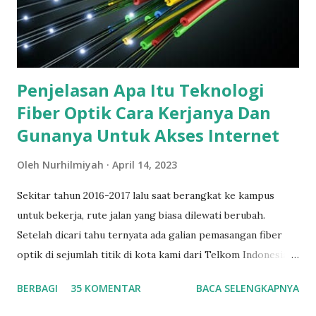
Penjelasan Apa Itu Teknologi
Fiber Optik Cara Kerjanya Dan
Gunanya Untuk Akses Internet
Oleh
Nurhilmiyah
April 14, 2023
Sekitar tahun 2016-2017 lalu saat berangkat ke kampus
untuk bekerja, rute jalan yang biasa dilewati berubah.
Setelah dicari tahu ternyata ada galian pemasangan fiber
optik di sejumlah titik di kota kami dari Telkom Indonesia .
Sebagai warga kota yang baik tentunya saya mendukung
BERBAGI
35 KOMENTAR
BACA SELENGKAPNYA
kegiatan ini. Mengingat kebutuhan terhadap teknologi fiber
optik untuk memperlancar aktivitas komunikasi dan