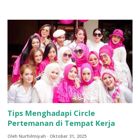
pekerjaan sehari-hari yang berhubungan dengan internet.
Teknologi fiber optik / Anonghost Apa Itu Teknologi Fiber
Optik Apa itu fiber optik? Fiber optik atau serat optik
adalah saluran transmisi atau sejenis kabel yang terbuat dari
kaca atau plastik yang sangat halus dan lebih kecil dari
sehelai rambut, dan dapat digunakan untuk mentransmisikan
sinyal cahaya dari suatu tempat ke tempat lain. Sumber
cahaya yang digunakan biasanya adalah laser atau LED.
Dikutip dari media teknologi Pricebook, fiber optik (serat
optik) adalah sebuah teknologi yang memungkinkan kita
untuk menikmati layanan interne...
Tips Menghadapi Circle
Pertemanan di Tempat Kerja
Oleh
Nurhilmiyah
Oktober 31, 2025