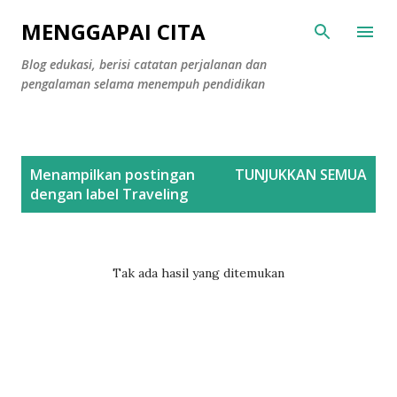
Langsung ke konten utama
MENGGAPAI CITA
Blog edukasi, berisi catatan perjalanan dan
pengalaman selama menempuh pendidikan
P
Menampilkan postingan
TUNJUKKAN SEMUA
o
dengan label
Traveling
s
t
i
Tak ada hasil yang ditemukan
n
g
a
n