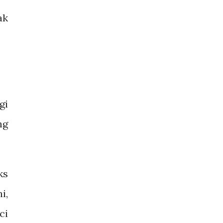
ak
:
gi
ng
ks
i,
ci