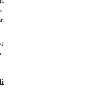
ga
ya
an
k?
ok
i