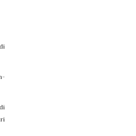
di
h-
di
ri