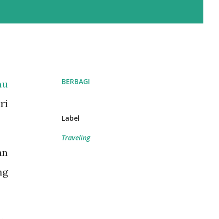
BERBAGI
mu
ri
Label
Traveling
an
ng