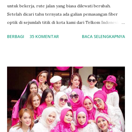
untuk bekerja, rute jalan yang biasa dilewati berubah.
Setelah dicari tahu ternyata ada galian pemasangan fiber
optik di sejumlah titik di kota kami dari Telkom Indonesia .
Sebagai warga kota yang baik tentunya saya mendukung
BERBAGI
35 KOMENTAR
BACA SELENGKAPNYA
kegiatan ini. Mengingat kebutuhan terhadap teknologi fiber
optik untuk memperlancar aktivitas komunikasi dan
pekerjaan sehari-hari yang berhubungan dengan internet.
Teknologi fiber optik / Anonghost Apa Itu Teknologi Fiber
Optik Apa itu fiber optik? Fiber optik atau serat optik
adalah saluran transmisi atau sejenis kabel yang terbuat dari
kaca atau plastik yang sangat halus dan lebih kecil dari
sehelai rambut, dan dapat digunakan untuk mentransmisikan
sinyal cahaya dari suatu tempat ke tempat lain. Sumber
cahaya yang digunakan biasanya adalah laser atau LED.
Dikutip dari media teknologi Pricebook, fiber optik (serat
optik) adalah sebuah teknologi yang memungkinkan kita