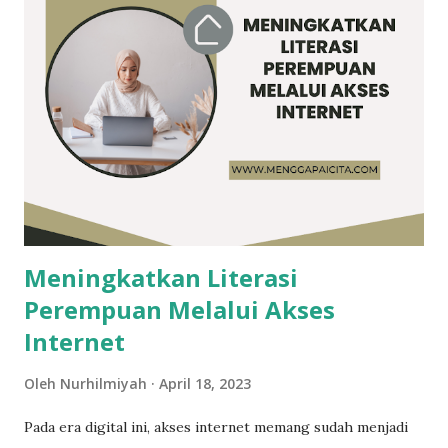
rencana pergi bersama ke suatu tempat. Sebagai seorang
manusia, pantaskah membeda-bedakan orang berdasarkan
subjektivitas? Misalnya, karena mudah diajak nongki ke sana
ke sini, pergi konferensi internasional bareng ke luar
negeri, makan siang bersama di ruang milik semua namun
hanya mengajak bicara teman satu circle-nya. Hal ini sangat
tidak mengenakkan bagi teman yang dikecualikan. Ilustrasi
circle pertemanan / Sumber: Kibrispdr Sikap dan Pe...
Meningkatkan Literasi
Perempuan Melalui Akses
Internet
Oleh
Nurhilmiyah
April 18, 2023
Pada era digital ini, akses internet memang sudah menjadi