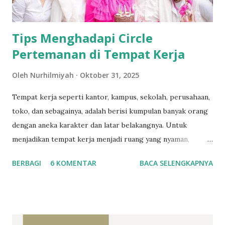
untuk menikmati layanan interne...
Tips Menghadapi Circle
Pertemanan di Tempat Kerja
Oleh
Nurhilmiyah
Oktober 31, 2025
Tempat kerja seperti kantor, kampus, sekolah, perusahaan,
toko, dan sebagainya, adalah berisi kumpulan banyak orang
dengan aneka karakter dan latar belakangnya. Untuk
menjadikan tempat kerja menjadi ruang yang nyaman,
sebagian orang bersepakat untuk membentuk circle
BERBAGI
6 KOMENTAR
BACA SELENGKAPNYA
(lingkaran) pertemanan. Di satu sisi menciptakan circle-
circle itu baik, namun di sisi lain menimbulkan kesan
eksklusif dan angkuh. Mengapa demikian? Bayangkan jika
Anda bukanlah bagian dari circle tersebut, lalu di ruang yang
sama, anggota suatu circle berhaha-hihi dan ngobrolin