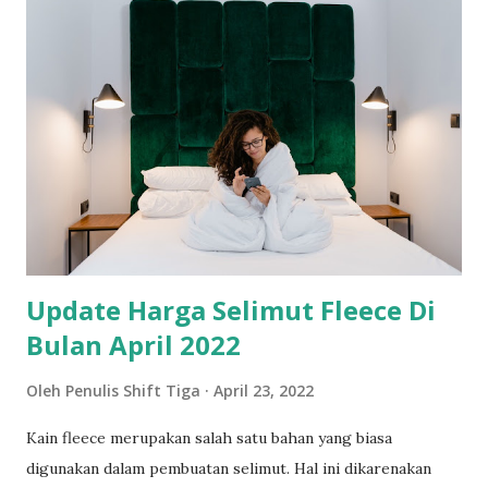
saya ikuti, anak sejenis Royyan ini memiliki gaya belajar
kinestetis. Untung ada aplikasi Zenius Education , yang
dapat membantu putra saya dalam hal belajar. Sebagai orang
tua saya mendukung penuh proses pembelajaran anak /
dokpri Ciri-Ciri Anak dengan Gaya Belajar Kinestetis Bire,
dkk. (2014) menyebutkan gaya belajar ada 3 macam yaitu
gaya belajar visual, gaya belajar auditorial, dan gaya belajar
kinestetik. Ketiganya dapat diamati dengan p...
Update Harga Selimut Fleece Di
Bulan April 2022
Oleh
Penulis Shift Tiga
April 23, 2022
Kain fleece merupakan salah satu bahan yang biasa
digunakan dalam pembuatan selimut. Hal ini dikarenakan