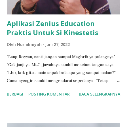
terpercaya. Insan Cargo memiliki tim yang profesio...
Aplikasi Zenius Education
Praktis Untuk Si Kinestetis
Oleh
Nurhilmiyah
Juni 27, 2022
"Bang Royyan, nanti jangan sampai Maghrib ya pulangnya."
"Gak janji ya, Mi..." , jawabnya sambil mencium tangan saya
"Lho, kok gitu... main sepak bola apa yang sampai malam?"
Cuma nyengir, sambil mengendarai sepedanya. "Tetap
ditungguin pulang... ntar dijemput Ayah ke lapangan."
BERBAGI
POSTING KOMENTAR
BACA SELENGKAPNYA
Wusssh,,, sambil melambaikan tangannya tanda tak setuju,
Royyan berlalu dari pandangan mata saya. Yah, begitulah si
nomor dua ini. Tidak banyak bicara tetapi tak bisa berhenti
bergerak. Menurut catatan kelas parenting yang pernah