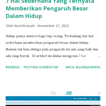
7 Hal Sederhana Yang Ternyata
Memberikan Pengaruh Besar
Dalam Hidup
Oleh
Nurhilmiyah
November 27, 2022
Hidup punya misteri bagi tiap orang. Terkadang hal-hal
sederhana memberikan pengaruh besar dalam hidup.
Namun tak bisa diduga pula pengaruh itu ada yang baik dan
ada yang buruk. Di artikel ini diulas mengenai 7 hal
sederhana yang ternyata memberikan pengaruh besar
BERBAGI
POSTING KOMENTAR
BACA SELENGKAPNYA
dalam hidup. Tentunya pengaruh yang positif. 7 Hal
Sederhana yang Ternyata Memberikan Pengaruh Besar
dalam Hidup Saya 1. Membaca Sebelum Tidur Dari kecil saya
gila sekali membaca. Sengaja memilih diksi "gila" untuk
mewakili kata amat sangat keranjingan. Rasanya dalam
sehari tidak membaca buku meski cuma satu halaman, saya