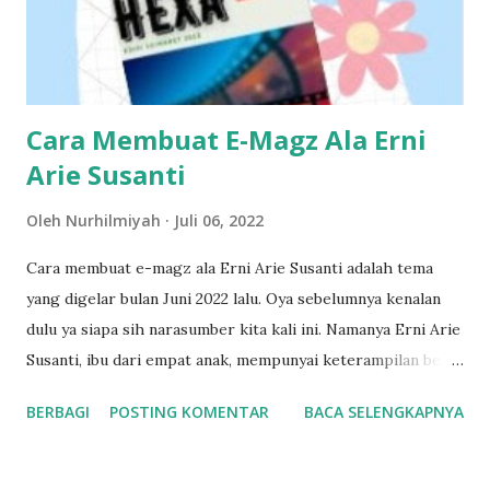
Uniswap Uniswap adalah proyek aset kripto terbesar
kedua di dunia berdasarkan market capitalization. D
iciptakan oleh Hayden Adams, yang terinspirasi untu...
Cara Membuat E-Magz Ala Erni
Arie Susanti
Oleh
Nurhilmiyah
Juli 06, 2022
Cara membuat e-magz ala Erni Arie Susanti adalah tema
yang digelar bulan Juni 2022 lalu. Oya sebelumnya kenalan
dulu ya siapa sih narasumber kita kali ini. Namanya Erni Arie
Susanti, ibu dari empat anak, mempunyai keterampilan bela
diri. Teh Erni, demikian Ipers biasa menyebutnya, biasa
BERBAGI
POSTING KOMENTAR
BACA SELENGKAPNYA
membawa anaknya ke mana-mana. Teh Erni berasal dari Ibu
Profesional regional Bandung. Beliau tinggal di Majalaya,
Bandung. Hexa Magz edisi perdana (atas), dan Hexa Magz