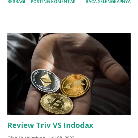
BERBAGI
POSTING KOMENTAR
BACA SELENGKAPNYA
Bitcoin itu US$0 lho, alias belum berharga. Bahkan dilansir
dari situs web CNBC, harga sekeping Bitcoin pernah
tembus hingga US$65.000 atau sebesar Rp. 930 Triliun, luar
biasa kan. Coin Crypto Masa Depan Perkembangan era
teknologi yang semakin maju tak luput memengaruhi pula
cara orang berinvestasi. Dari investasi emas sejak zaman
baheula, hingga berinvestasi lewat aset digital seperti
sekarang ini. Adapun aset crypto yang terpopuler dan
menjadi primadona nomor satu di samping aset digital
lainnya adalah Bitcoin. Dirilis dari berbagai sumber, Bitcoin
adalah mata uang digital terdesentralisasi yang dapat
ditransfer pada jaringan bitcoin peer-to-peer. Mata uang
Bitcoin mulai digunakan pada ...
Review Triv VS Indodax
Oleh
Nurhilmiyah
Juli 08, 2022