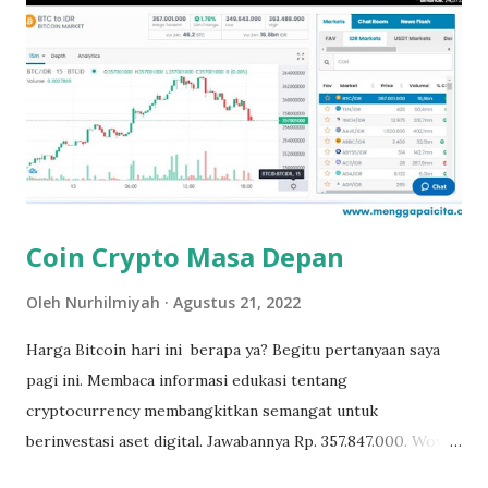
auto-mencari-cari. Buku yang dibaca macam-macam, buku
sekolah, buku cerita, koran, kalau zaman sekarang buku
elektronik. Tak pernah menyangka kebiasaan sepele sejak
usia dini itu mengantarkan saya menjadi seorang dosen yang
mau tidak mau hidup kesehariannya memang bergelimang
buku. Baik buku yang dikarang sendiri maupun buku-buku
yang disitasi atau dijadikan referensi dalam membuat suatu
karya tu...
Coin Crypto Masa Depan
Oleh
Nurhilmiyah
Agustus 21, 2022
Harga Bitcoin hari ini berapa ya? Begitu pertanyaan saya
pagi ini. Membaca informasi edukasi tentang
cryptocurrency membangkitkan semangat untuk
berinvestasi aset digital. Jawabannya Rp. 357.847.000. Wow,
seharga satu unit mobil sedan baru! Padahal awalnya harga