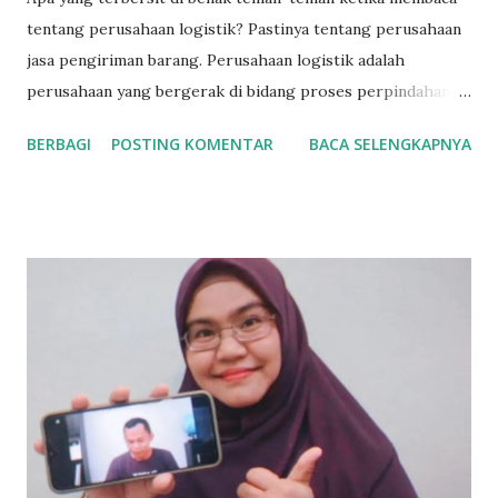
tentang perusahaan logistik? Pastinya tentang perusahaan
jasa pengiriman barang. Perusahaan logistik adalah
perusahaan yang bergerak di bidang proses perpindahan,
pengaturan serta penyimpanan barang, mulai dari tahap
BERBAGI
POSTING KOMENTAR
BACA SELENGKAPNYA
pengiriman hingga ke pelanggan akhir, yang semuanya
diatur dalam satu rantai pasok. Daftar Perusahaan Logistik
Jakarta Perusahaan logistik Jakarta sangat banyak, antara
lain, Insan Cargo, PT. Anugerah Sejahtera Transportasi, Pt.
Sinar Baru Logistik, dan Logistik One Solution. Tentunya
pelanggan akan memilih yang profesional, amanah dengan
harga terbaik. Peusahaann logistik apa lagi kalau bukan
Insan Cargo. Tentang Kargo Jakarta KargoJakarta.com
adalah prusahaan jasa pengiriman barang di bawah naungan
PT. Paket Insan Kargo dengan harga murah, percayakan
pengiriman via Darat, Laut dan Udara. Pengiriman barang
dari Jakarta ke seluruh Indonesia dengan aman, cepat dan