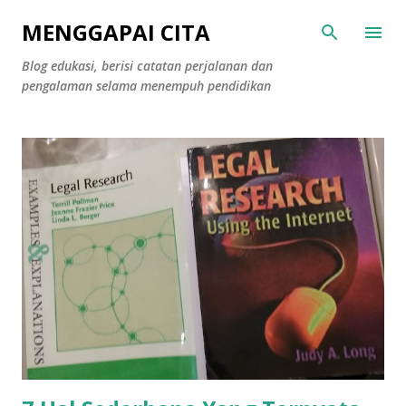
Langsung ke konten utama
MENGGAPAI CITA
Blog edukasi, berisi catatan perjalanan dan
pengalaman selama menempuh pendidikan
P
o
s
t
i
n
g
a
n