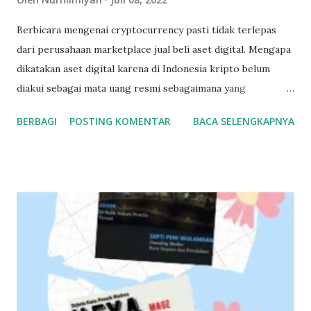
Berbicara mengenai cryptocurrency pasti tidak terlepas
dari perusahaan marketplace jual beli aset digital. Mengapa
dikatakan aset digital karena di Indonesia kripto belum
diakui sebagai mata uang resmi sebagaimana yang
tercantum dalam undang-undang mata uang. Buat kamu
BERBAGI
POSTING KOMENTAR
BACA SELENGKAPNYA
yang masih mengaku anak muda, harusnya tidak asing
dengan banyak istilah dalam dunia aset digital kripto ini.
Kalau belum banyak tahu, saatnya belajar tentang investasi
kripto. Tipikal gen Z yang menggemari teknologi menjadi
bekal yang tepat untuk meraih wawasan di bidang jual beli
aset kripto. Sumber gambar: Pexels Kendati demikian aset
digital diakui keberadaannya sebagai sistem finansial
alternatif. Ini terbukti banyak platform perdagangan fisik
aset kripto diawasi oleh Bappebti ( Badan Pengawas
Perdagangan Berjangka Komoditi). Kenalan dengan