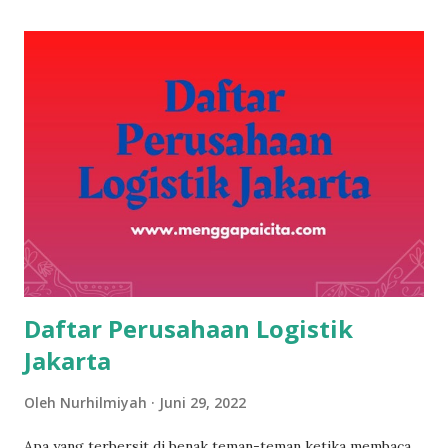
edisi X (bawah), yang dibidani Erni Arie Susant i Apa itu e-
Magz? E-Magz ( electronic magazine ) atau majalah
elektronik adalah media publikasi yang memuat artikel,
gambar, video dan berbagai fitur lainnya yang dapat diakses
melalui internet. Di dunia digital saat ini, e-magz menjadi
media penting untuk pemasaran dan promosi dengan
potensi tanpa batas. Mengapa membuat e-Magz? Sebagai
perempuan tentunya menyukai keindahan, tampilan yang
berwarna-warni sangat menarik pembaca untuk betah
berlama-lama membaca majalah digital ini. ...
Daftar Perusahaan Logistik
Jakarta
Oleh
Nurhilmiyah
Juni 29, 2022
Apa yang terbersit di benak teman-teman ketika membaca