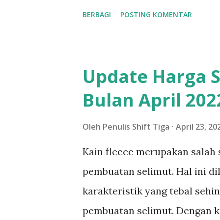
Ayah ke lapangan." Wusssh,,,
BERBAGI
POSTING KOMENTAR
setuju, Royyan berlalu dari p
nomor dua ini. Tidak banyak b
Menurut catatan kelas parenti
Update Harga S
Royyan ini memiliki gaya bela
Bulan April 202
Education , yang dapat memba
orang tua saya mendukung pe
Oleh
Penulis Shift Tiga
April 23, 20
Ciri-Ciri Anak dengan Gaya Bel
Kain fleece merupakan salah 
menyebutkan gaya belajar ada
pembuatan selimut. Hal ini di
belajar auditorial, dan gaya b
karakteristik yang tebal seh
dengan p...
pembuatan selimut. Dengan k