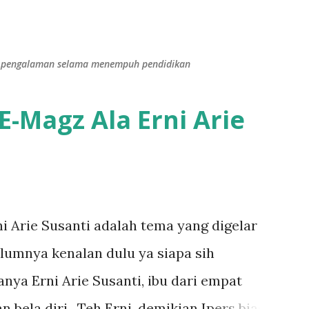
Langsung ke konten utama
dan pengalaman selama menempuh pendidikan
-Magz Ala Erni Arie
 Arie Susanti adalah tema yang digelar
elumnya kenalan dulu ya siapa sih
anya Erni Arie Susanti, ibu dari empat
bela diri. Teh Erni, demikian Ipers biasa