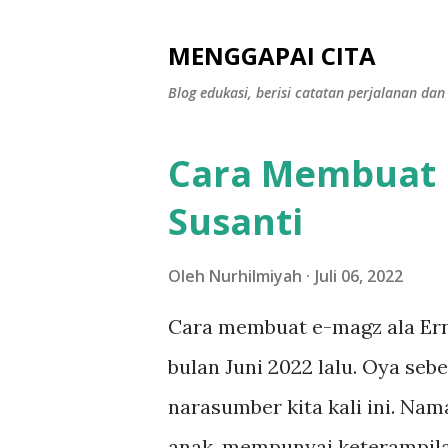
MENGGAPAI CITA
Blog edukasi, berisi catatan perjalanan 
Cara Membuat E
P
o
Susanti
s
t
Oleh
Nurhilmiyah
Juli 06, 2022
i
Cara membuat e-magz ala Erni
n
bulan Juni 2022 lalu. Oya seb
g
narasumber kita kali ini. Nam
a
anak, mempunyai keterampilan 