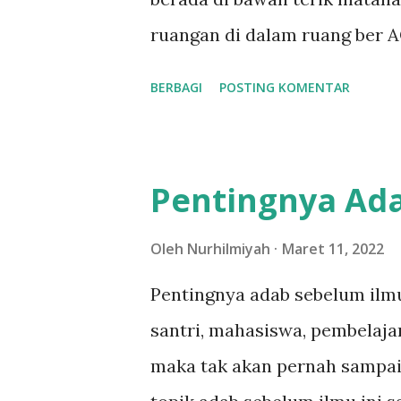
ruangan di dalam ruang ber A
wajah kita. Nah bagaimana ca
BERBAGI
POSTING KOMENTAR
seharian kulit wajah kita teta
maka juga akan berpengaruh p
Muka dengan Benar dan Rutin
Pentingnya Ad
cuci muka? Terutama saat sud
langsung rebahan aja. Ini ada
Oleh
Nurhilmiyah
Maret 11, 2022
kulit wajah. Membuat kuman,
Pentingnya adab sebelum ilmu
Nah untuk merawat wajah agar
santri, mahasiswa, pembelajar
cuci muka minimal sehari dua
maka tak akan pernah sampa
tidur. Kenapa sebelum tidur