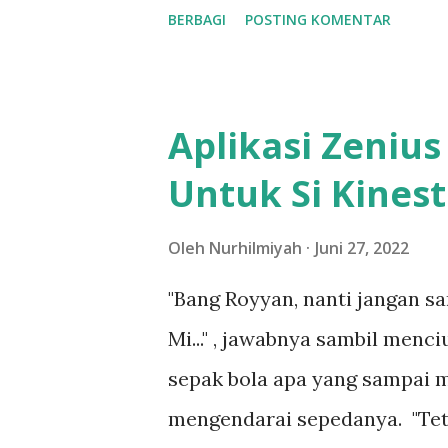
tahap pengiriman hingga ke p
BERBAGI
POSTING KOMENTAR
dalam satu rantai pasok. Daft
Perusahaan logistik Jakarta sa
Anugerah Sejahtera Transporta
Aplikasi Zenius
One Solution. Tentunya pelan
Untuk Si Kinest
amanah dengan harga terbaik.
Insan Cargo. Tentang Kargo J
Oleh
Nurhilmiyah
Juni 27, 2022
prusahaan jasa pengiriman ba
"Bang Royyan, nanti jangan sa
Kargo dengan harga murah, p
Mi..." , jawabnya sambil menci
Udara. Pengiriman barang dar
sepak bola apa yang sampai 
aman, cepat dan terpercaya. I
mengendarai sepedanya. "Teta