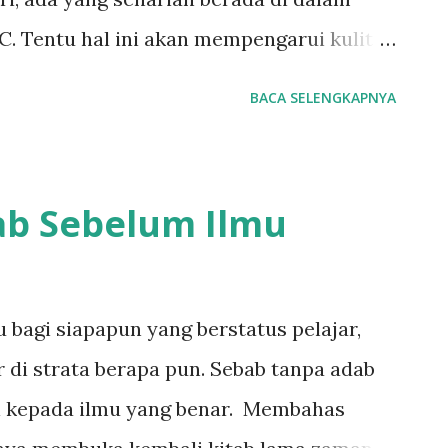
C. Tentu hal ini akan mempengarui kulit
ranya agar bagaimanapun situasi kita
BACA SELENGKAPNYA
p sehat dan terawat. Jika kulit wajah sehat
ada tingkat kepercayaan diri kita. Cuci
 Pernah gak kalian merasa malas untuk
ab Sebelum Ilmu
ah lelah seharian bekerja, pengennya
lah salah satu kebiasaan yang buruk untuk
 kuman dan kotoran menempel lebih lama.
 bagi siapapun yang berstatus pelajar,
 selalu sehat dan cerah biasakan untuk
 di strata berapa pun. Sebab tanpa adab
 kali terutama pagi hari dan sebelum
i kepada ilmu yang benar. Membahas
? Supaya menghilangkan kotoran dan